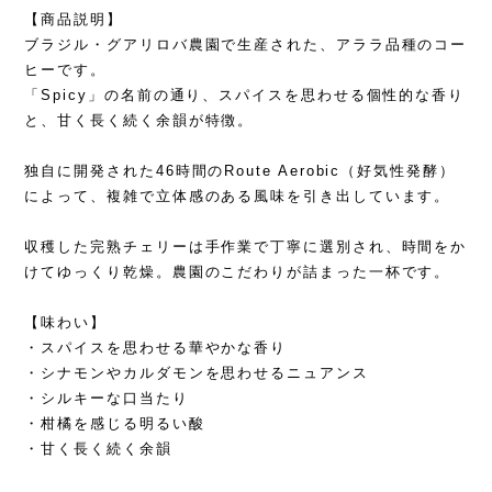
【商品説明】
ブラジル・グアリロバ農園で生産された、アララ品種のコー
ヒーです。
「Spicy」の名前の通り、スパイスを思わせる個性的な香り
と、甘く長く続く余韻が特徴。
独自に開発された46時間のRoute Aerobic（好気性発酵）
によって、複雑で立体感のある風味を引き出しています。
収穫した完熟チェリーは手作業で丁寧に選別され、時間をか
けてゆっくり乾燥。農園のこだわりが詰まった一杯です。
【味わい】
・スパイスを思わせる華やかな香り
・シナモンやカルダモンを思わせるニュアンス
・シルキーな口当たり
・柑橘を感じる明るい酸
・甘く長く続く余韻